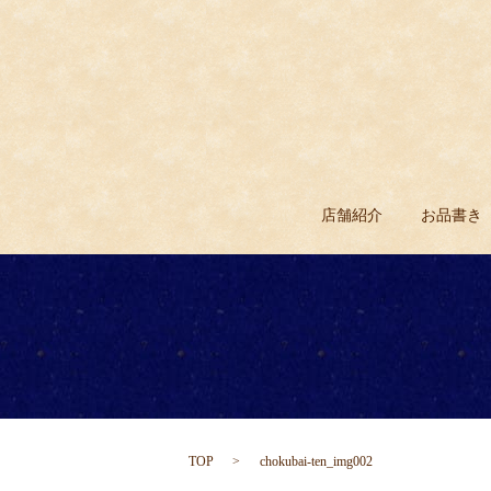
店舗紹介
お品書き
TOP
chokubai-ten_img002